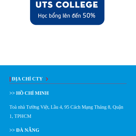
|
ĐỊA CHỈ CTY
>> HỒ CHÍ MINH
Toà nhà Tường Việt, Lầu 4, 95 Cách Mạng Tháng 8, Quận
1, TPHCM
>> ĐÀ NẴNG