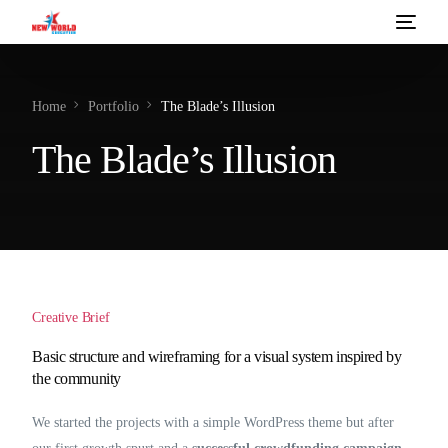
VISA DU HỌC MỸ
Home
Portfolio
The Blade’s Illusion
SĂN HỌC BỔNG DU HỌC MỸ 2026
The Blade’s Illusion
ĐĂNG KÝ NGAY
VỀ CHÚNG TÔI
Creative Brief
Basic structure and wireframing for a visual system inspired by
the community
We started the projects with a simple WordPress theme but after