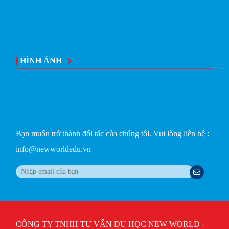
|
HÌNH ẢNH
Bạn muốn trở thành đối tác của chúng tôi. Vui lòng liên hệ :
info@newworldedu.vn
CÔNG TY TNHH TƯ VẤN DU HỌC NEW WORLD -